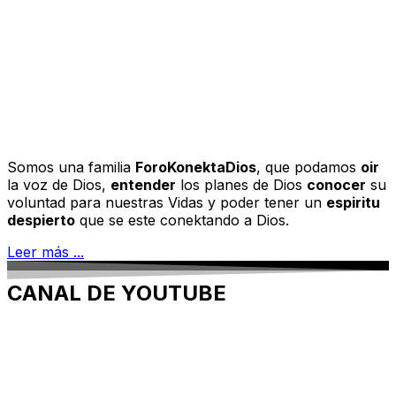
Somos una familia
ForoKonektaDios
, que podamos
oir
la voz de Dios,
entender
los planes de Dios
conocer
su
voluntad para nuestras Vidas y poder tener un
espiritu
despierto
que se este conektando a Dios.
Leer más ...
CANAL DE YOUTUBE
Conoce nuestro canal,en donde encontrarás diversos
temas entro ellos:
– Mensajes de meditación y música para tu vida.
– Crecimiento espiritual para ti y tu familia.